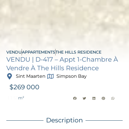
VENDU
APPARTEMENTS
THE HILLS RESIDENCE
VENDU | D-417 – Appt 1-Chambre À
Vendre À The Hills Residence
Sint Maarten
Simpson Bay
$
269 000
1
1
53
m²
Description