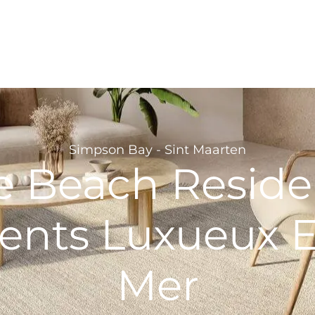
Simpson Bay - Sint Maarten
e Beach Reside
nts Luxueux 
Mer