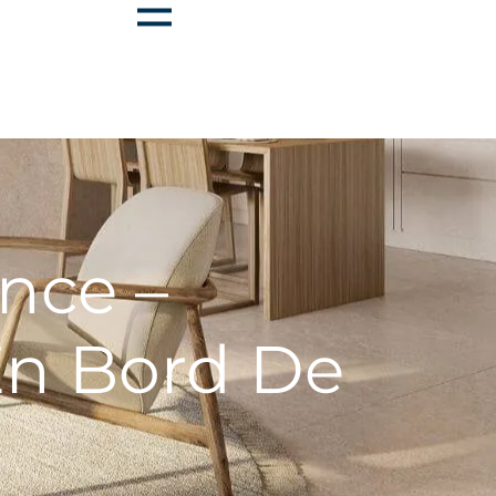
nce –
En Bord De