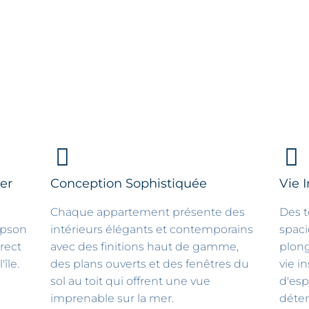
er
Conception Sophistiquée
Vie 
Chaque appartement présente des
Des t
mpson
intérieurs élégants et contemporains
spac
irect
avec des finitions haut de gamme,
plon
île.
des plans ouverts et des fenêtres du
vie i
sol au toit qui offrent une vue
d'esp
imprenable sur la mer.
déte