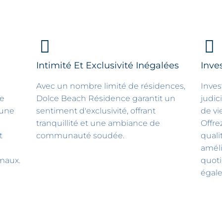
Intimité Et Exclusivité Inégalées
Inve
Avec un nombre limité de résidences,
Inves
ne
Dolce Beach Résidence garantit un
judic
 une
sentiment d'exclusivité, offrant
de vi
tranquillité et une ambiance de
Offre
t
communauté soudée.
quali
améli
maux.
quoti
égale