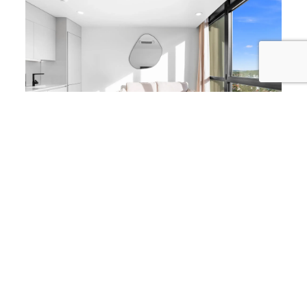
des équipements haut de gamme.
Cuisine :
Cuisine équipée avec des appareils de pointe, parfaite
pour préparer vos repas facilement.
Espace de vie & Accès extérieur :
Salon lumineux et accueillant avec fenêtres du
sol au plafond
Balcon privé offrant une vue paisible sur le
lagon et baignant l’appartement de lumière
naturelle
Avantages Résidentiels :
Services :
Climatisation
Wi-Fi haut débit