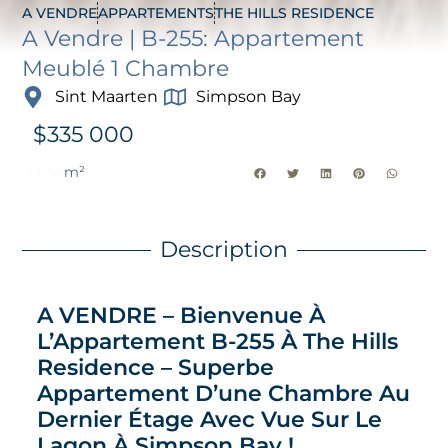
A VENDRE
APPARTEMENTS
THE HILLS RESIDENCE
A Vendre | B-255: Appartement
Meublé 1 Chambre
Sint Maarten
Simpson Bay
$
335 000
1
1
54
m²
Description
A VENDRE – Bienvenue À
L’Appartement B-255 À The Hills
Residence – Superbe
Appartement D’une Chambre Au
Dernier Étage Avec Vue Sur Le
Lagon À Simpson Bay !