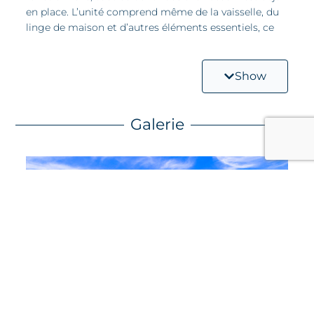
en place. L’unité comprend même de la vaisselle, du
linge de maison et d’autres éléments essentiels, ce
qui en fait un investissement sans tracas.
– Prêt pour la location saisonnière
Show
A-121 génère déjà des revenus grâce aux locations de
vacances, avec un calendrier rempli de réservations
existantes. Commencez à gagner de l’argent dès le
Galerie
premier jour sans lever le petit doigt.
– Vue sur le lagon
Profitez d’une vue sereine et dégagée sur le
pittoresque lagon de Simpson Bay dans le confort de
votre propriété.
Des commodités qui améliorent votre style de vie
Des exceptionnels… Faites l’expérience d’une vie
insulaire avec accès au magnifique toit de The Hills
Residence. Détendez-vous au bord de la piscine,
plongez dans le jacuzzi ou sirotez un cocktail tout en