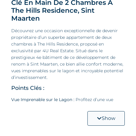
Clé En Main De 2 Chambres À
The Hills Residence, Sint
Maarten
Découvrez une occasion exceptionnelle de devenir
propriétaire d’un superbe appartement de deux
chambres à The Hills Residence, proposé en
exclusivité par 4U Real Estate. Situé dans le
prestigieux 4e bâtiment de ce développement de
renom à Sint Maarten, ce bien allie confort moderne,
vues imprenables sur le lagon et incroyable potentiel
d’investissement.
Points Clés :
Vue Imprenable sur le Lagon :
Profitez d’une vue
panoramique sur le lagon paisible depuis votre
balcon privé, ajoutant de la tranquillité et de la valeur
Show
à votre quotidien ainsi qu’à l’attrait locatif du bien.
Cuisine Moderne Entièrement Équipée :