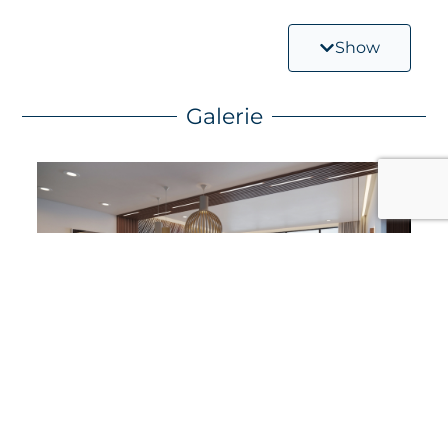
Terrain de padel pour les amateurs de sport
Deux restaurants sur place pour des repas
Show
d’exception
Lobby élégant pour vous accueillir, vous et vos
invités, avec style
Galerie
Construction ultra-moderne
Date d’achèvement : Prévue pour la fin 2026
Un Mode de Vie Privilégié Avec Des Installations
Haut de Gamme
Entrez dans le Studio A-204 et laissez-vous séduire
par un design moderne et des détails bien pensés qui
optimisent l’espace des 45m². Détendez-vous sur
votre balcon privé, en savourant des vues apaisantes
et la douce brise des Caraïbes.
Aqua Resort propose une gamme d’équipements
haut de gamme pour sublimer votre quotidien.
Plongez dans la piscine olympique, profitez d’une
partie de padel entre amis, ou explorez les saveurs
exquises des deux restaurants sur place. Chaque