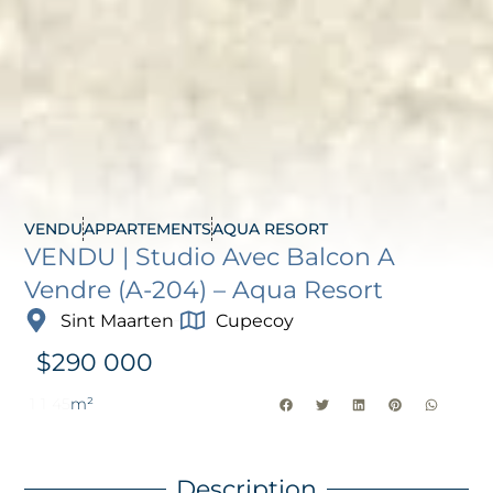
VENDU
APPARTEMENTS
AQUA RESORT
VENDU | Studio Avec Balcon A
Vendre (A-204) – Aqua Resort
Sint Maarten
Cupecoy
$
290 000
1
1
45
m²
Description