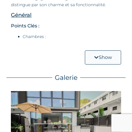
distingue par son charme et sa fonctionnalité.
Général
Points Clés :
Chambres :
Deux chambres élégantes et confortables, pensées
pour des nuits reposantes.
Show
Salle de Bain :
Salle de bain moderne avec finitions soignées pour
Galerie
un confort optimal.
Cuisine & Espace de Vie :
Cuisine entièrement équipée et séjour lumineux
offrant un espace convivial pour se détendre ou
recevoir des invités.
Jardin & Vue :