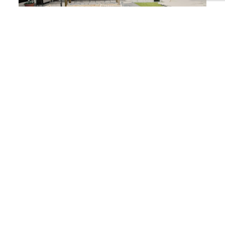
Jardin d’angle privé avec vue sur le lagon, parfait
pour profiter du climat tropical et de moments de
détente.
Services / Avantages résidentiels :
Ameublement complet
Calendrier de réservation actif pour locations
de vacances
Accès aux équipements de la résidence
Équipements partagés :
Piscine panoramique sur le rooftop
Jacuzzi sur le rooftop
Emplacement Idéal :
À proximité des meilleurs restaurants, boutiques et
attractions de Simpson Bay, offrant le parfait