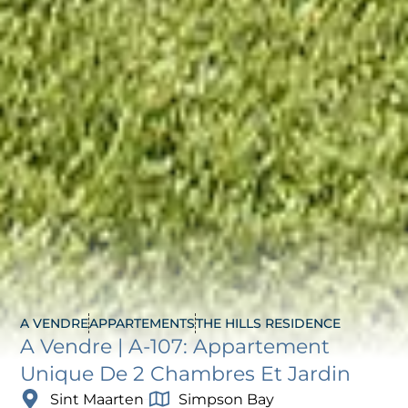
A VENDRE
APPARTEMENTS
THE HILLS RESIDENCE
A Vendre | A-107: Appartement
Unique De 2 Chambres Et Jardin
Sint Maarten
Simpson Bay