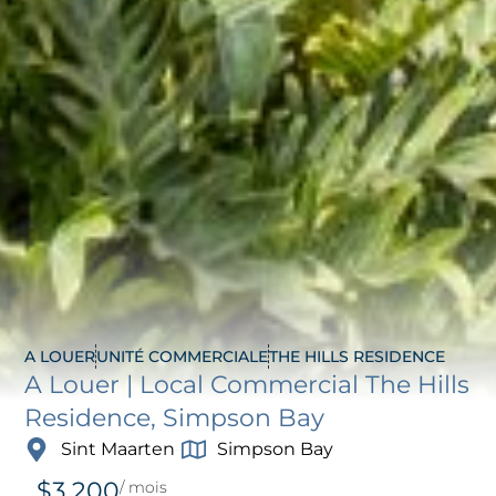
A LOUER
UNITÉ COMMERCIALE
THE HILLS RESIDENCE
A Louer | Local Commercial The Hills
Residence, Simpson Bay
Sint Maarten
Simpson Bay
$
3 200
/ mois